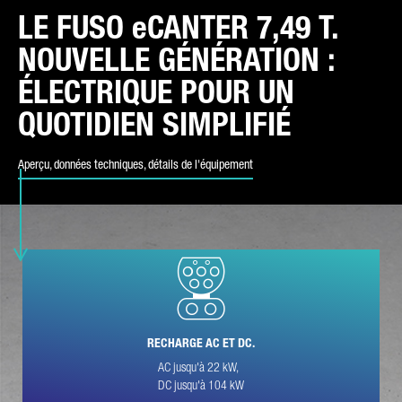
LE FUSO eCANTER 7,49 T.
NOUVELLE GÉNÉRATION :
TYPE DE DEMANDE*
ÉLECTRIQUE POUR UN
QUOTIDIEN SIMPLIFIÉ
Aperçu, données techniques, détails de l'équipement
COURRIER ÉLECTRONIQUE*
NUMÉRO DE TÉLÉPHONE*
RECHARGE AC ET DC.
VOTRE MESSAGE (FACULTATIF)
AC jusqu'à 22 kW,
DC jusqu'à 104 kW