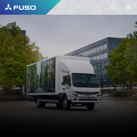
CONTACT
FUSO EUROPE
CONTACT
Vous avez d'autres questions ?
Envoyez-nous votre demande via ce formulaire
de contact.
PRÉNOM*
NOM DE FAMILLE*