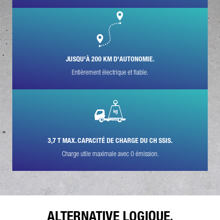
JUSQU'À 200 KM D'AUTONOMIE.
Entièrement électrique et fiable.
* Le champ est obligatoire
Nous traiterons, enregistrerons et utiliserons vos données
avec soin, conformément aux dispositions légales sur la
protection des données et selon votre accord, uniquement
dans le but de traiter votre demande. Vous trouverez plus de
détails sur le traitement de vos données personnelles par
Daimler Truck AG ainsi que des informations détaillées sur vos
droits en ligne dans les informations sur la
protection des
données
.
3,7 T MAX. CAPACITÉ DE CHARGE DU CH SSIS.
Charge utile maximale avec 0 émission.
Friendly Captcha
ALTERNATIVE LOGIQUE.