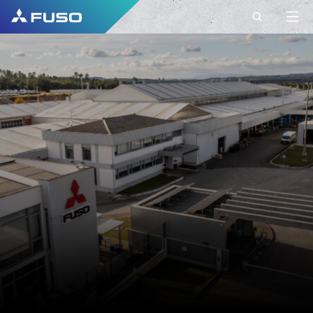
CONTACT
FUSO EUROPE
CONTACT
Vous avez d'autres questions ?
Envoyez-nous votre demande via ce formulaire
de contact.
PRÉNOM*
NOM DE FAMILLE*