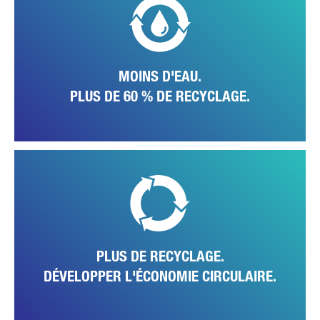
durabilité sur lequel le site s'est penché avec succès : Une nouvelle
installation de traitement de l'eau appartenant au site traite déjà plus
de 60 pour cent de l'eau industrielle et la réintroduit dans le cycle de
production. Parallèlement, une collecte optimisée des eaux de pluie
est en cours, pour un arrosage plus durable des espaces verts.
MOINS D'EAU.
PLUS DE 60 % DE RECYCLAGE.
En plus des autres mesures, l'usine évalue constamment et
activement toutes les possibilités d'améliorer l'efficacité de son
économie circulaire. L'objectif est d'éviter au mieux les déchets et de
recycler les matériaux recyclables.
PLUS DE RECYCLAGE.
DÉVELOPPER L'ÉCONOMIE CIRCULAIRE.