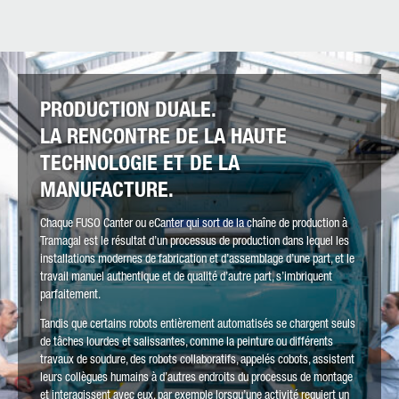
PRODUCTION DUALE.
LA RENCONTRE DE LA HAUTE
TECHNOLOGIE ET DE LA
MANUFACTURE.
Chaque FUSO Canter ou eCanter qui sort de la chaîne de production à
Tramagal est le résultat d’un processus de production dans lequel les
installations modernes de fabrication et d’assemblage d’une part, et le
travail manuel authentique et de qualité d’autre part, s’imbriquent
parfaitement.
Tandis que certains robots entièrement automatisés se chargent seuls
de tâches lourdes et salissantes, comme la peinture ou différents
travaux de soudure, des robots collaboratifs, appelés cobots, assistent
leurs collègues humains à d’autres endroits du processus de montage
et interagissent avec eux, par exemple lorsqu’une activité requiert un