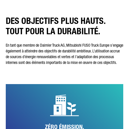
DES OBJECTIFS PLUS HAUTS.
TOUT POUR LA DURABILITÉ.
En tant que membre de Daimler Truck AG, Mitsubishi FUSO Truck Europe s’engage
également à atteindre des objectifs de durabilité ambitieux. L’utilisation accrue
de sources d’énergie renouvelables et vertes et l’adaptation des processus
internes sont des éléments importants de la mise en œuvre de ces objectifs.
L'usine de Tramagal a déjà réussi à réduire progressivement ses
émissions de CO2 au cours des dernières années, et même de 50 %
en 2021 par rapport à l'année précédente. D'ici la fin de l'année
2022, FUSO vise très concrètement une production entièrement
exempte de CO2.
ZÉRO ÉMISSION.