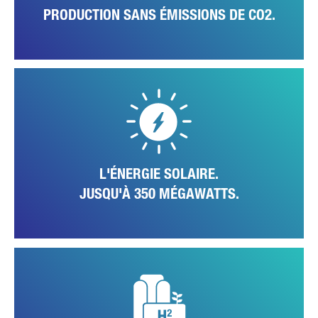
PRODUCTION SANS ÉMISSIONS DE CO2.
Grâce à sa situation géographique, le district de Santarém étant l'une
des régions les plus ensoleillées du Portugal, les conditions sont
idéales pour la production d'énergie solaire à Tramagal. Actuellement,
1.200 panneaux solaires installés sur les toits des halls et autres
surfaces appropriées du site produisent jusqu'à 350 mégawatts par
an. À l'avenir, ce chiffre devrait atteindre 600 mégawatts.
L'ÉNERGIE SOLAIRE.
JUSQU'À 350 MÉGAWATTS.
Outre l'extension des installations solaires, l'usine teste également
des technologies de production locale d'hydrogène vert. Utilisé
comme moyen de stockage de l'électricité solaire produite, il pourrait
à l'avenir remplacer progressivement la consommation de gaz