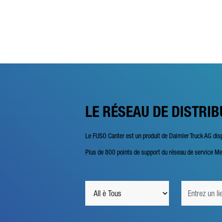
LE RÉSEAU DE DISTRIB
Le FUSO Canter est un produit de Daimler Truck AG di
Plus de 800 points de support du réseau de service Me