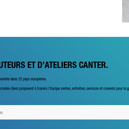
UTEURS ET D’ATELIERS CANTER.
sponible dans 32 pays européens.
rcedes-Benz proposent à travers l’Europe ventes, entretien, services et conseils pour la