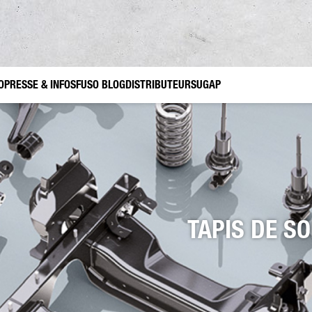
O
PRESSE & INFOS
FUSO BLOG
DISTRIBUTEURS
UGAP
ets
soires d’origine FUSO Canter TFI
Trafic de construction
Jardinage et aménagement paysager
FUSO Value Parts
Utilis
TAPIS DE S