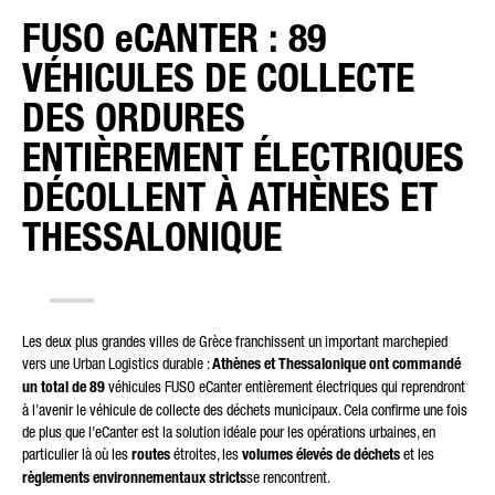
FUSO eCANTER : 89
VÉHICULES DE COLLECTE
TYPE DE DEMANDE*
DES ORDURES
ENTIÈREMENT ÉLECTRIQUES
DÉCOLLENT À ATHÈNES ET
COURRIER ÉLECTRONIQUE*
THESSALONIQUE
NUMÉRO DE TÉLÉPHONE*
Les deux plus grandes villes de Grèce franchissent un important marchepied
vers une Urban Logistics durable :
Athènes et Thessalonique ont commandé
un total de 89
véhicules FUSO eCanter entièrement électriques qui reprendront
à l’avenir le véhicule de collecte des déchets municipaux. Cela confirme une fois
de plus que l’eCanter est la solution idéale pour les opérations urbaines, en
VOTRE MESSAGE (FACULTATIF)
particulier là où les
routes
étroites, les
volumes élevés de déchets
et les
règlements environnementaux stricts
se rencontrent.