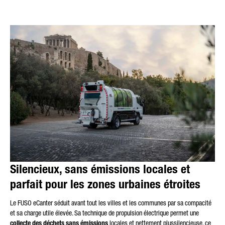
* Le champ est obligatoire
Nous traiterons, enregistrerons et utiliserons vos données
avec soin, conformément aux dispositions légales sur la
protection des données et selon votre accord, uniquement
dans le but de traiter votre demande. Vous trouverez plus de
détails sur le traitement de vos données personnelles par
Daimler Truck AG ainsi que des informations détaillées sur vos
droits en ligne dans les informations sur la
protection des
données
.
Silencieux, sans émissions locales et
parfait pour les zones urbaines étroites
Le FUSO eCanter séduit avant tout les villes et les communes par sa compacité
Friendly Captcha
et sa charge utile élevée. Sa technique de propulsion électrique permet une
collecte des déchets sans émissions
locales et nettement plussilencieuse, ce