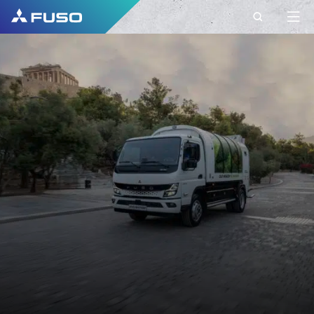
CONTACT
FUSO EUROPE
CONTACT
Vous avez d'autres questions ?
Envoyez-nous votre demande via ce formulaire
de contact.
PRÉNOM*
NOM DE FAMILLE*