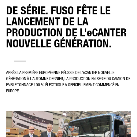
DE SÉRIE. FUSO FÊTE LE
LANCEMENT DE LA
TYPE DE DEMANDE*
PRODUCTION DE L’eCANTER
NOUVELLE GÉNÉRATION.
COURRIER ÉLECTRONIQUE*
APRÈS LA PREMIÈRE EUROPÉENNE RÉUSSIE DE L’eCANTER NOUVELLE
GÉNÉRATION À L’AUTOMNE DERNIER, LA PRODUCTION EN SÉRIE DU CAMION DE
FAIBLE TONNAGE 100 % ÉLECTRIQUE A OFFICIELLEMENT COMMENCÉ EN
NUMÉRO DE TÉLÉPHONE*
EUROPE.
VOTRE MESSAGE (FACULTATIF)