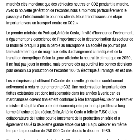
marchés clés mondiaux que des véhicules neutres en CO2 pendant la marche.
Avec la nouvelle génération de l’eCanter, nous simplifions particulièrement le
passage à l’électromobilité pour nos clients. Nous franchissons une étape
importante vers un transport neutre en CO2. »
Le premier ministre du Portugal, António Costa, l’invité d’honneur de l’événement,
a également pris conscience de l’importance de la décarbonisation du secteur de
la mobilité lorsqu’il a pris la parole au microphone. La société ne pourrait pas
faire autrement que de réagir aux défis du changement climatique et de la
transition énergétique. Selon lui, pour atteindre la neutralité climatique en 2050,
il ne faut pas jouer la montre, mais prendre dès aujourd’hui les bonnes décisions
pour demain. La production de l’eCanter 100 % électrique à Tramagal en est une.
Les entreprises qui utilisent l’eCanter de nouvelle génération contribueront
activement à réduire leur empreinte CO2. Une modernisation importante des
flottes existantes est donc indispensable dans les années à venir, car les
marchandises doivent finalement continuer à être transportées. Selon le Premier
ministre, il s’agit là d’un potentiel économique important qui profitera à long
terme à l’usine et à la région. Enfin, António Costa a félicité FUSO et les
collaborateurs de l’usine pour le lancement de la production en série et a
également salué la deuxième grande étape que MFTE a pu célébrer en même
temps : La production de 250 000 Canter depuis le début en 1980.