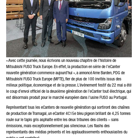
* Le champ est obligatoire
Nous traiterons, enregistrerons et utiliserons vos données
avec soin, conformément aux dispositions légales sur la
« Avec cette journée, nous écrivons un nouveau chapitre de l’histoire de
protection des données et selon votre accord, uniquement
dans le but de traiter votre demande. Vous trouverez plus de
Mitsubishi FUSO Truck Europe. En effet, la production en série de l’eCanter
détails sur le traitement de vos données personnelles par
nouvelle génération commence aujourd’hui », a annoncé Arne Barden, PDG de
Daimler Truck AG ainsi que des informations détaillées sur vos
Mitsubishi FUSO Truck Europe (MFTE), fier de plus de 100 invités issus des
droits en ligne dans les informations sur la
protection des
milieux politique, économique et de la presse. L’événement festif du 22 mai a été
données
.
le coup d’envoi officiel de la deuxième génération de l’eCanter tout électrique, qui
est désormais produit pour le marché européen dans l’usine FUSO au Portugal.
Représentant tous les eCanters de nouvelle génération qui sortiront des chaînes
de production de Tramagal, un eCanter 4C15e bleu pigeon brillant de 4,25 tonnes
roule sur le tapis gris asphalte entre les deux tribunes des clients – sans
émissions, mais exceptionnellement pas silencieux. Les flashs des
Friendly Captcha
représentants des médias présents et les applaudissements enthousiastes du