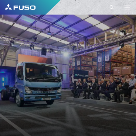
CONTACT
FUSO EUROPE
CONTACT
Vous avez d'autres questions ?
Envoyez-nous votre demande via ce formulaire
de contact.
PRÉNOM*
NOM DE FAMILLE*