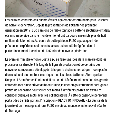
Les besoins concrets des clients étaient également déterminants pour l’eCanter
de nouvelle génération. Depuis la présentation de l’eCanter de première
génération en 2017, 550 camions de faible tonnage à batterie électrique ont déjà
été mis en service dans le monde entier et ont parcouru ensemble plus de huit
millions de kilomètres. Au cours de cette période, FUSO a pu acquérir de
précieuses expériences et connaissances qui ont été intégrées dans le
perfectionnement technique de l’eCanter de nouvelle génération.
Le premier ministre António Costa a pu se faire une idée de la manière dont les
processus se déroulent le long de la ligne de production et de certains des
nouveaux composants développés, tels que la chaîne cinématique – composée
d’un essieu et d’un moteur électrique – ou les blocs-batteries. Alors que Karl
Deppen et Arne Barden l’ont conduit au lieu de l’événement dans l’un des grands
entrepôts lors d’une brève visite de l’usine, le chef du gouvernement portugais a
profité de l’occasion pour serrer des mains à différents postes de travail et
échanger quelques mots avec les collaborateurs. À cette occasion, le personnel
portait des t-shirts portant l’inscription « READY TO INNOVATE ». La devise de la
journée et un message clair que FUSO envoie au monde avec le nouvel eCanter
de Tramagal.