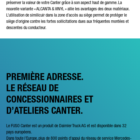
préserver la valeur de votre Canter grâce à son aspect haut de gamme. La
nouvelle variante « ALCANTA & VINYL » allie les avantages des deux matériaux.
L’utilisation de similicuir dans la zone d’accès au siège permet de protéger le
siège d’origine contre les fortes sollicitations dues aux fréquentes montées et
descentes du conducteur.
PREMIÈRE ADRESSE.
LE RÉSEAU DE
CONCESSIONNAIRES ET
D’ATELIERS CANTER.
Le FUSO Canter est un produit de Daimler Truck AG et est disponible dans 32
pays européens.
Dans toute l’Europe, plus de 800 points d’appui du réseau de service Mercedes-